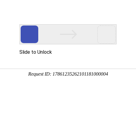
云主机
海外云主机
游戏盾
宝塔
新闻资讯
关于
备案
业务需求。
骗等违法违规业