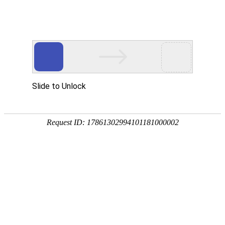
首页
高防物理机
国内云主机
专业化、高
热门搜索：
传奇服