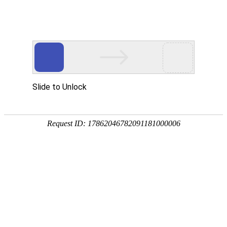
首页
高防物理机
国内云主机
高防BGP服务器
核心骨干网络多线接入，高品质网络环境。新一代云防
墙，省级清洗中心防御真实可靠。
专业化、高品质、高性能、服务好，蓝海助您轻松赚钱