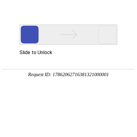
首页
高防物理机
国内云主机
专业化、高
热门搜索：
传奇服