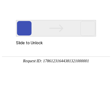
首页
高防物理机
国内云主机
专业化、高
热门搜索：
传奇服