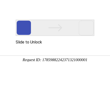
云主机
海外云主机
游戏盾
宝塔
新闻资讯
关于
官方公告
业化、高品质、高性能、服务好，蓝海科技助您轻松赚
索：
传奇服务器
bluem2服务器
服务器
高防服务器
物理机