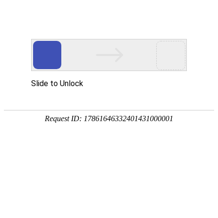
首页
高防物理机
国内云主机
杭州动态高防BGP
新一代云防防火墙，省级清洗中心防御真实可靠。
全新80核128G高配定制，封UDP 海外 无视CC，高端
立即购买
查看详情